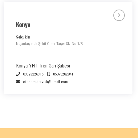
Konya
Selçuklu
Nişantaş mah Şehit Ömer Taşer Sk. No:1/B
Konya YHT Tren Garı Şubesi
03323226315
05078282841
otonomidervish@gmail.com