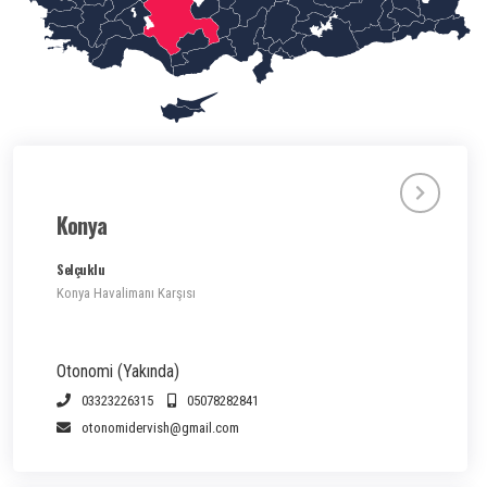
Konya
Selçuklu
Konya Havalimanı Karşısı
Otonomi (Yakında)
03323226315
05078282841
otonomidervish@gmail.com