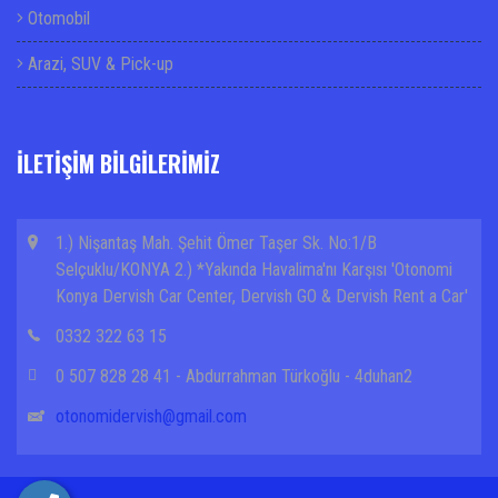
Otomobil
Arazi, SUV & Pick-up
İLETİŞİM BİLGİLERİMİZ
1.) Nişantaş Mah. Şehit Ömer Taşer Sk. No:1/B
Selçuklu/KONYA 2.) *Yakında Havalima'nı Karşısı 'Otonomi
Konya Dervish Car Center, Dervish GO & Dervish Rent a Car'
0332 322 63 15
0 507 828 28 41 - Abdurrahman Türkoğlu - 4duhan2
otonomidervish@gmail.com