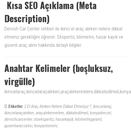
Kısa SEO Açıklama (Meta
Description)
Dervish Car Center rehberi ile ikinci el araç alırken nelere dikkat
etmeniz gerektiğini öğrenin. Ekspertiz, kilometre, hasar kaydı ve
güvenli araç alımı hakkında detaylı bilgiler.
Anahtar Kelimeler (boşluksuz,
virgülle)
ikincielaraç,ikincielaraçalırken,araçalırkennelere,dikkatedilmeli,ko
Etiketler:
2.El Araç Alırken Nelere Dikkat Etmeliyiz ?
ikincielaraç
ikincielaraçalırken
araçalırkennelere
dikkatedilmeli
konyaikinciel
dervishcarcenter
otoekspertiz
hasarkaydi
kilometregaranti
guvenliaracsatisi
konyaotonomi