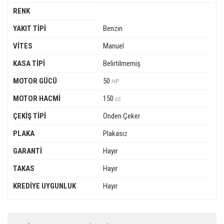
RENK
YAKIT TİPİ
Benzin
VİTES
Manuel
KASA TİPİ
Belirtilmemiş
MOTOR GÜCÜ
50
HP
MOTOR HACMİ
150
cc
ÇEKİŞ TİPİ
Önden Çeker
PLAKA
Plakasız
GARANTİ
Hayır
TAKAS
Hayır
KREDİYE UYGUNLUK
Hayır