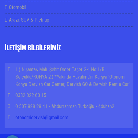
Otomobil
Arazi, SUV & Pick-up
İLETİŞİM BİLGİLERİMİZ
1.) Nişantaş Mah. Şehit Ömer Taşer Sk. No:1/B
Selçuklu/KONYA 2.) *Yakında Havalima'nı Karşısı 'Otonomi
Konya Dervish Car Center, Dervish GO & Dervish Rent a Car'
0332 322 63 15
0 507 828 28 41 - Abdurrahman Türkoğlu - 4duhan2
otonomidervish@gmail.com